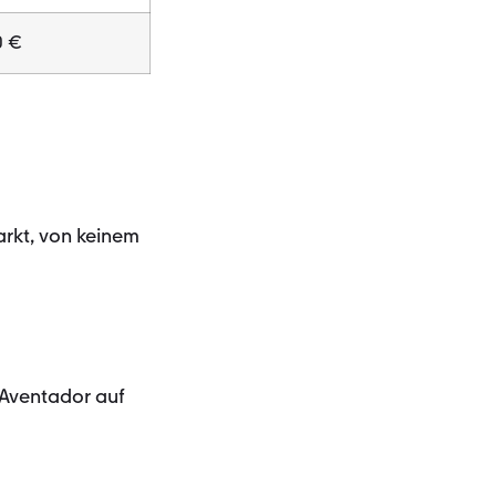
0 €
arkt, von keinem
 Aventador auf