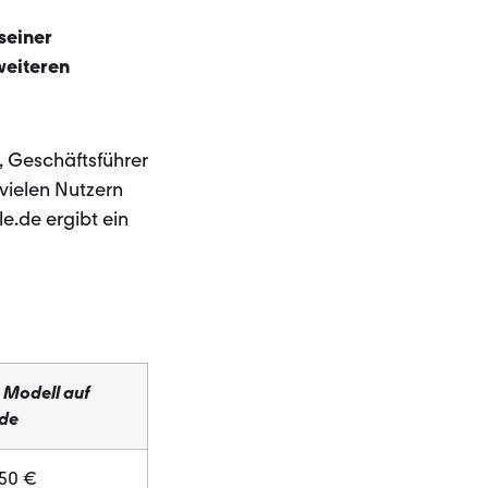
seiner
weiteren
 Geschäftsführer
vielen Nutzern
e.de ergibt ein
s Modell auf
.de
850 €