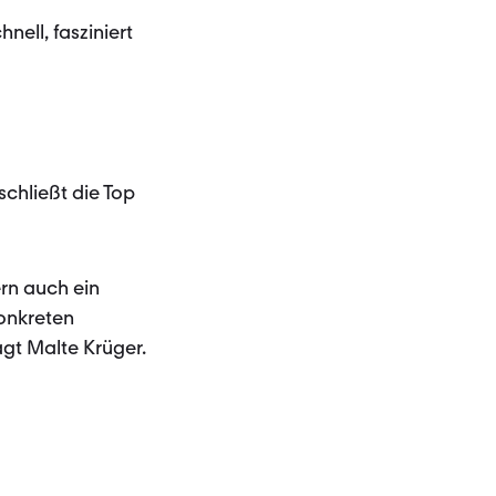
ell, fasziniert
chließt die Top
ern auch ein
konkreten
agt Malte Krüger.