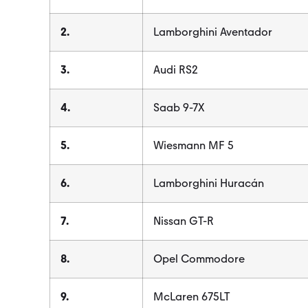
2.
Lamborghini Aventador
3.
Audi RS2
4.
Saab 9-7X
5.
Wiesmann MF 5
6.
Lamborghini Huracán
7.
Nissan GT-R
8.
Opel Commodore
9.
McLaren 675LT