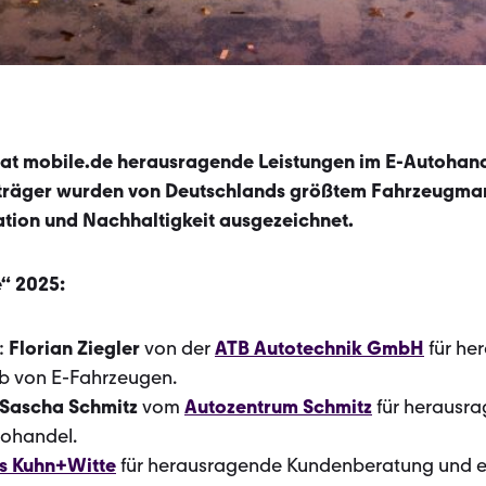
ge hat mobile.de herausragende Leistungen im E-Autohand
sträger wurden von Deutschlands größtem Fahrzeugmark
ation und Nachhaltigkeit ausgezeichnet.
e“ 2025:
:
Florian Ziegler
von der
ATB Autotechnik GmbH
für h
b von E-Fahrzeugen.
Sascha Schmitz
vom
Autozentrum Schmitz
für herausr
tohandel.
s Kuhn+Witte
für herausragende Kundenberatung und ei