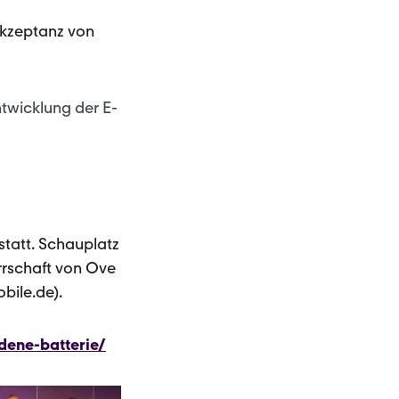
Akzeptanz von
ntwicklung der E-
statt. Schauplatz
rrschaft von Ove
obile.de).
ene-batterie/