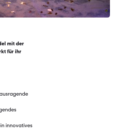
el mit der
t für ihr
erausragende
agendes
n innovatives