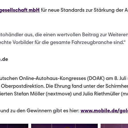
gesellschaft mbH
für neue Standards zur Stärkung der 
utohändler aus, die einen wertvollen Beitrag zur Weitere
 echte Vorbilder für die gesamte Fahrzeugbranche sind.“
e.de
utschen Online-Autohaus-Kongresses (DOAK) am 8. Juli 
r Oberpostdirektion. Die Ehrung fand unter der Schirmhe
gierten Stefan Möller (nextmove) und Julia Riethmüller (m
 und zu den Gewinnern gibt es hier:
www.mobile.de/gold