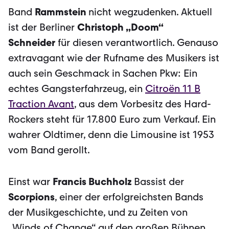
Band
Rammstein
nicht wegzudenken. Aktuell
ist der Berliner
Christoph „Doom“
Schneider
für diesen verantwortlich. Genauso
extravagant wie der Rufname des Musikers ist
auch sein Geschmack in Sa­chen Pkw: Ein
echtes Gangsterfahrzeug, ein
Citroën 11 B
Traction Avant
, aus dem Vorbesitz des Hard-
Rockers steht für 17.800 Euro zum Verkauf. Ein
wahrer Oldtimer, denn die Limousine ist 1953
vom Band gerollt.
Einst war
Francis Buchholz
Bassist der
Scorpions
, einer der erfolgreichsten Bands
der Musikgeschichte, und zu Zeiten von
„Winds of Change“ auf den großen Bühnen