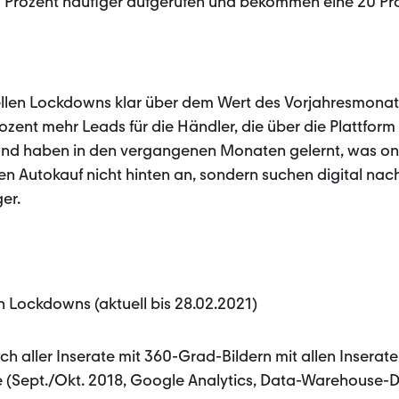
 Prozent häufiger aufgerufen und bekommen eine 20 Pr
uellen Lockdowns klar über dem Wert des Vorjahresmonat
zent mehr Leads für die Händler, die über die Plattform
nd haben in den vergangenen Monaten gelernt, was onl
ten Autokauf nicht hinten an, sondern suchen digital na
er.
n Lockdowns (aktuell bis 28.02.2021)
h aller Inserate mit 360-Grad-Bildern mit allen Inserat
e (Sept./Okt. 2018, Google Analytics, Data-Warehouse-