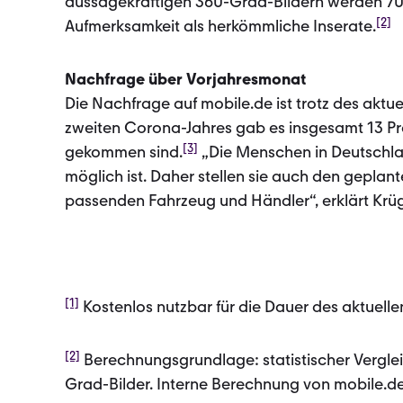
aussagekräftigen 360-Grad-Bildern werden 70
[2]
Aufmerksamkeit als herkömmliche Inserate.
Nachfrage über Vorjahresmonat
Die Nachfrage auf mobile.de ist trotz des akt
zweiten Corona-Jahres gab es insgesamt 13 Pro
[3]
gekommen sind.
„Die Menschen in Deutschla
möglich ist. Daher stellen sie auch den geplan
passenden Fahrzeug und Händler“, erklärt Krüg
[1]
Kostenlos nutzbar für die Dauer des aktuelle
[2]
Berechnungsgrundlage: statistischer Vergleic
Grad-Bilder. Interne Berechnung von mobile.d