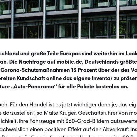
schland und große Teile Europas sind weiterhin im Lo
 an. Die Nachfrage auf mobile.de, Deutschlands größt
er Corona-Schutzmaßnahmen 13 Prozent über der des V
reiten Kundschaft online das eigene Inventar zu präsen
ure „Auto-Panorama“ für alle Pakete kostenlos an.
h. Für den Handel ist es jetzt wichtiger denn je, das ei
darzustellen“, so Malte Krüger, Geschäftsführer von mo
lichkeit, ihre Fahrzeuge mit 360-Grad-Bildern aufzuwert
weislich einen positiven Effekt auf den Abverkauf: Ins