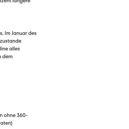
ozent längere
s. Im Januar des
 zustande
ine alles
ch dem
en ohne 360-
Daten)