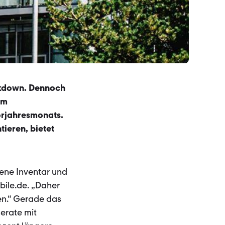
ckdown. Dennoch
em
orjahresmonats.
tieren, bietet
gene Inventar und
bile.de. „Daher
en.“ Gerade das
erate mit