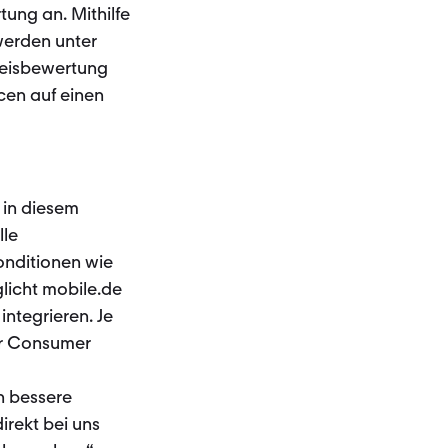
ung an. Mithilfe
 werden unter
reisbewertung
cen auf einen
 in diesem
lle
onditionen wie
licht mobile.de
ntegrieren. Je
er Consumer
ch bessere
irekt bei uns