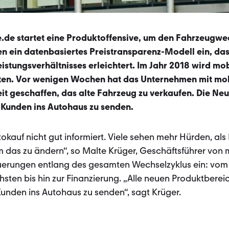
e.de startet eine Produktoffensive, um den Fahrzeugwec
n ein datenbasiertes Preistransparenz-Modell ein, da
istungsverhältnisses erleichtert. Im Jahr 2018 wird mo
ten. Vor wenigen Wochen hat das Unternehmen mit mo
t geschaffen, das alte Fahrzeug zu verkaufen. Die N
 Kunden ins Autohaus zu senden.
okauf nicht gut informiert. Viele sehen mehr Hürden, als
m das zu ändern“, so Malte Krüger, Geschäftsführer von 
uerungen entlang des gesamten Wechselzyklus ein: vom
sten bis hin zur Finanzierung. „Alle neuen Produktbere
unden ins Autohaus zu senden“, sagt Krüger.