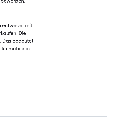
u bewerben.“
n entweder mit
rkaufen. Die
. Das bedeutet
für mobile.de