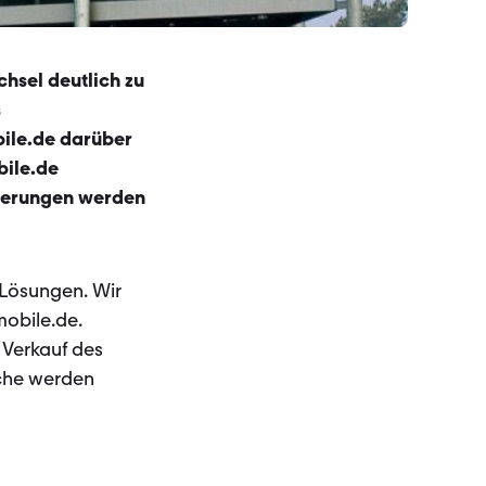
hsel deutlich zu
s
bile.de darüber
bile.de
euerungen werden
 Lösungen. Wir
mobile.de.
 Verkauf des
iche werden