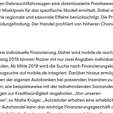
nen Gebrauchtfahrzeugen eine datenbasierte Preisbewert
 Marktpreis für das spezifische Modell ermittelt. Dabei
 regionale und saisonale Effekte berücksichtigt. Die P
heidungsfindung. Der Handel profitiert von höheren Chan
ne individuelle Finanzierung. Daher wird mobile.de auch
ang 2018 können Nutzer mit nur zwei Angaben individue
ufen. Ab Mitte 2018 wird die Suche nach Finanzierungsk
eugsuche auf mobile.de integriert. Darüber hinaus ermög
en der eigenen Autobanken bei passenden Inseraten zu i
ken, wie beispielsweise mit der teilnehmdenden Santand
gen zur Kreditwürdigkeit angeboten. „Von unseren
ten“, so Malte Krüger. „Autokäufer erhalten eine erhebli
er Autohandel kann das wichtige Finanzierungsgeschäft d