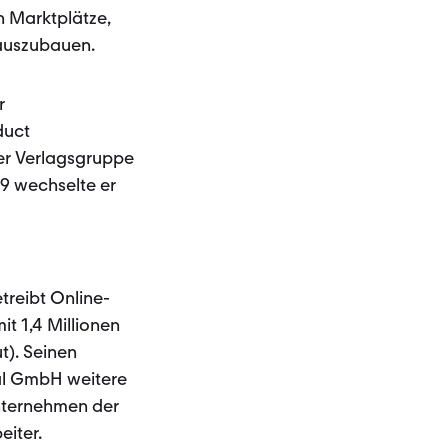
n Marktplätze,
 auszubauen.
r
duct
er Verlagsgruppe
9 wechselte er
treibt Online-
t 1,4 Millionen
t). Seinen
nal GmbH weitere
unternehmen der
eiter.