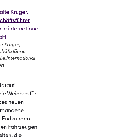
e Krüger,
häftsführer
le.international
bH
darauf
die Weichen für
des neuen
vorhandene
nd Endkunden
euen Fahrzeugen
iten, die