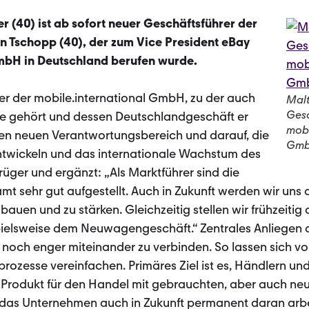
er (40) ist ab sofort neuer Geschäftsführer der
in Tschopp (40), der zum Vice President eBay
bH in Deutschland berufen wurde.
hrer der mobile.international GmbH, zu der auch
Malt
Gesc
e gehört und dessen Deutschlandgeschäft er
mobi
inen neuen Verantwortungsbereich und darauf, die
Gm
ntwickeln und das internationale Wachstum des
üger und ergänzt: „Als Marktführer sind die
t sehr gut aufgestellt. Auch in Zukunft werden wir uns 
auen und zu stärken. Gleichzeitig stellen wir frühzeitig 
pielsweise dem Neuwagengeschäft.“ Zentrales Anliegen 
he noch enger miteinander zu verbinden. So lassen sich 
prozesse vereinfachen. Primäres Ziel ist es, Händlern u
 Produkt für den Handel mit gebrauchten, aber auch n
das Unternehmen auch in Zukunft permanent daran arbe