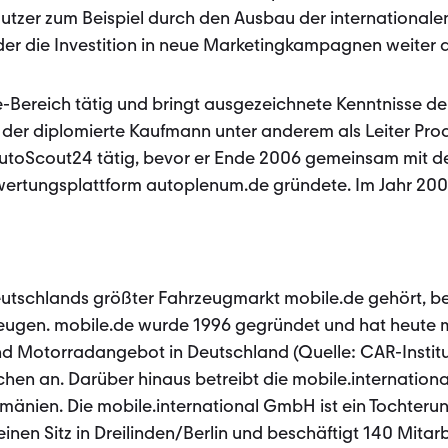
utzer zum Beispiel durch den Ausbau der internationale
der die Investition in neue Marketingkampagnen weiter
ne-Bereich tätig und bringt ausgezeichnete Kenntnisse de
der diplomierte Kaufmann unter anderem als Leiter Pro
toScout24 tätig, bevor er Ende 2006 gemeinsam mit d
ewertungsplattform autoplenum.de gründete. Im Jahr 200
utschlands größter Fahrzeugmarkt mobile.de gehört, be
eugen. mobile.de wurde 1996 gegründet und hat heute mi
d Motorradangebot in Deutschland (Quelle: CAR-Institu
chen an. Darüber hinaus betreibt die mobile.internatio
Rumänien. Die mobile.international GmbH ist ein Tochter
nen Sitz in Dreilinden/Berlin und beschäftigt 140 Mitarb