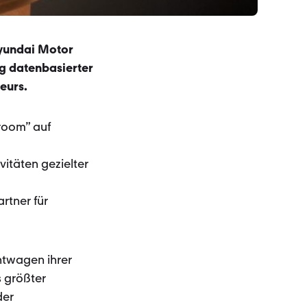
Hyundai Motor
ng datenbasierter
eurs.
room” auf
itäten gezielter
rtner für
twagen ihrer
s größter
der