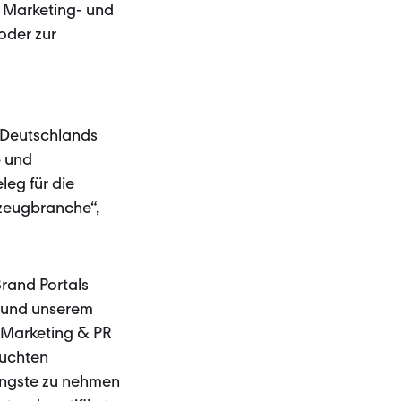
r Marketing- und
oder zur
f Deutschlands
b und
leg für die
zeugbranche“,
rand Portals
 und unserem
 Marketing & PR
auchten
Ängste zu nehmen