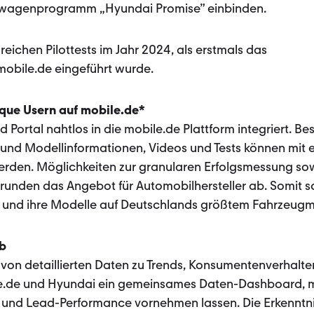
htwagenprogramm „Hyundai Promise” einbinden.
reichen Pilottests im Jahr 2024, als erstmals das
 mobile.de eingeführt wurde.
que Usern auf mobile.de*
 Portal nahtlos in die mobile.de Plattform integriert. B
 und Modellinformationen, Videos und Tests können mit 
werden. Möglichkeiten zur granularen Erfolgsmessung s
s runden das Angebot für Automobilhersteller ab. Somit s
 und ihre Modelle auf Deutschlands größtem Fahrzeugm
eb
von detaillierten Daten zu Trends, Konsumentenverhalt
e.de und Hyundai ein gemeinsames Daten-Dashboard, m
g- und Lead-Performance vornehmen lassen. Die Erkennt