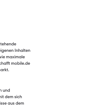
estehende
eigenen Inhalten
owie maximale
chafft mobile.de
arkt.
en und
it dem sich
nisse aus dem