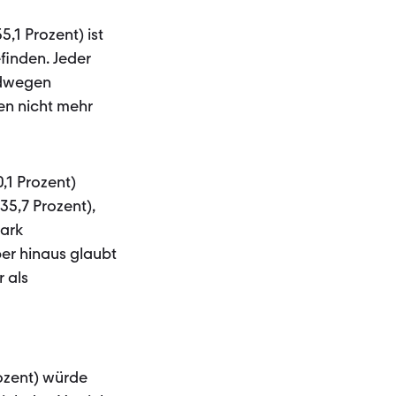
,1 Prozent) ist
finden. Jeder
adwegen
en nicht mehr
,1 Prozent)
35,7 Prozent),
tark
ber hinaus glaubt
 als
ozent) würde