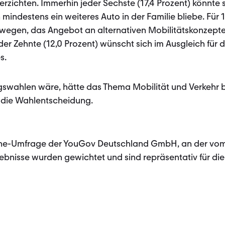
rzichten. Immerhin jeder Sechste (17,4 Prozent) könnte s
indestens ein weiteres Auto in der Familie bliebe. Für 1
dwegen, das Angebot an alternativen Mobilitätskonzept
r Zehnte (12,0 Prozent) wünscht sich im Ausgleich für d
s.
wahlen wäre, hätte das Thema Mobilität und Verkehr b
uf die Wahlentscheidung.
ne-Umfrage der YouGov Deutsch­land GmbH, an der vom 1
ebnisse wurden gewichtet und sind repräsentativ für di