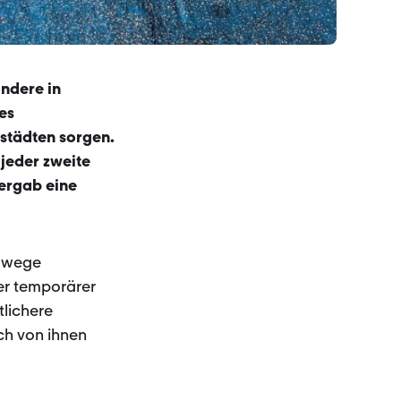
ndere in
es
städten sorgen.
jeder zweite
 ergab eine
adwege
er temporärer
tlichere
ch von ihnen