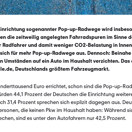
 Einrichtung sogenannter Pop-up-Radwege wird insbeso
hen die zeitweilig angelegten Fahrradspuren im Sinne d
hr Radfahrer und damit weniger CO2-Belastung in Innen
sich für mehr Pop-up-Radwege aus. Dennoch: Beinahe 
en Umständen auf ein Auto im Haushalt verzichten. Das
ile.de, Deutschlands größtem Fahrzeugmarkt.
Hunderttausend Euro errichtet, schon sind die Pop-up-R
ürden 44,1 Prozent der Deutschen die Einrichtung weiter
ch 31,4 Prozent sprechen sich explizit dagegen aus. Deu
Personen, die keinen Pkw im Haushalt haben: Während si
hen, sind es unter den Autofahrern nur 42,5 Prozent.