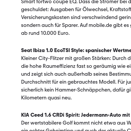
Smart fortwo coupé EQ. Dass die Stromer bei de
geschuldet: Ausgaben für Ölwechsel, Kraftsto
Versicherungskosten sind verschwindend gering
sondern auch für Sparer. Auf mobile.de gibt es
ab rund 10.000 Euro.
Seat Ibiza 1.0 EcoTSI Style: spanischer Wertme
Kleiner City-Flitzer mit großen Stärken: Durch
die hohe Raumeffizienz fast so geräumig wie ein
und zeigt sich auch außerhalb seines Bestimmu
Durchschnitt für ein gebrauchtes Modell. Für 
sicherlich kein Hammer-Schnäppchen, dafür gibt
Kilometern quasi neu.
KIA Ceed 1.6 CRDi Spirit: Jedermann-Auto mi
Der wertstabilere Golf kommt nicht etwa aus W
ein echter Geheimtipp und auch der aktuelle 