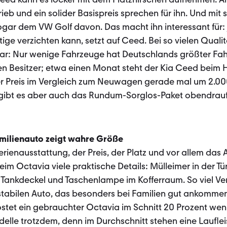
rieb und ein solider Basispreis sprechen für ihn. Und mit
ogar dem VW Golf davon. Das macht ihn interessant für: 
tige verzichten kann, setzt auf Ceed. Bei so vielen Qualit
ar: Nur wenige Fahrzeuge hat Deutschlands größter Fa
en Besitzer; etwa einen Monat steht der Kia Ceed beim 
der Preis im Vergleich zum Neuwagen ge­rade mal um 2.00
 gibt es aber auch das Rundum-Sorglos-Paket obendrauf 
milienauto zeigt wahre Größe
erienausstattung, der Preis, der Platz und vor allem das
beim Octavia viele praktische Details: Mülleimer in der T
 Tankdeckel und Taschenlampe im Kofferraum. So viel V
abilen Auto, das besonders bei Familien gut ankommen
stet ein gebrauchter Octavia im Schnitt 20 Prozent weni
elle trotzdem, denn im Durchschnitt stehen eine Laufle