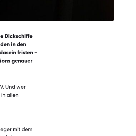
ie Dickschiffe
nden in den
asein fristen –
pions genauer
UV. Und wer
in allen
Sieger mit dem