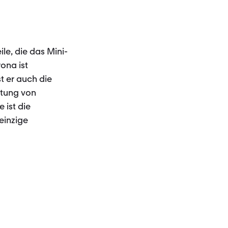
le, die das Mini-
rona ist
t er auch die
stung von
 ist die
einzige