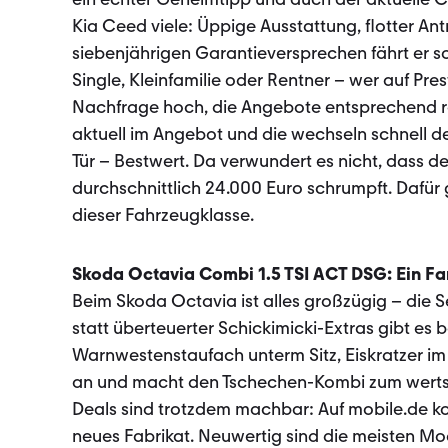
Kia Ceed viele: Üppige Ausstattung, flotter Ant
siebenjährigen Garantieversprechen fährt er s
Single, Kleinfamilie oder Rentner – wer auf Pres
Nachfrage hoch, die Angebote entsprechend r
aktuell im Angebot und die wechseln schnell d
Tür – Bestwert. Da verwundert es nicht, dass 
durchschnittlich 24.000 Euro schrumpft. Dafür
dieser Fahrzeug­klasse.
Skoda Octavia Combi 1.5 TSI ACT DSG: Ein Fa
Beim Skoda Octavia ist alles großzügig – die S
statt überteuerter Schickimicki-Extras gibt es 
Warnwestenstaufach unterm Sitz, Eiskratzer im
an und macht den Tschechen-Kombi zum wertst
Deals sind trotzdem machbar: Auf mobile.de ko
neues Fabrikat. Neuwertig sind die meisten Mod