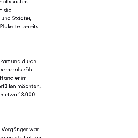
rhaltskosten
h die
 und Städter,
Plakette bereits
okart und durch
ndere als zäh
 Händler im
erfüllen möchten,
ch etwa 18.000
er Vorgänger war
Argumente hat der