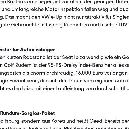
n Kosten vorne liegen, ist vor allem den geringen Unte
ff und umfangreiche Motorinspektion fallen weg und auc
. Das macht den VW e-Up nicht nur attraktiv für Singles
 gute Gebrauchte mit wenig Kilometern und frischer TÜV-
ister für Autoeinsteiger
 den kurzen Radstand ist der Seat Ibiza wendig wie ein G
 Golf. Zudem ist der 95-PS-Dreizylinder-Benziner alles a
ngsortes als enorm drehfreudig. 16.000 Euro verlan­gen
junge Erwachsene, die sich den Traum vom eigenen Auto 
 es den Ibiza mit einer Laufleistung von durchschnittli
t Rundum-Sorglos-Paket
olfsburg, sondern aus Korea und heißt Ceed. Bereits d
Ceed kann es locker mit dem Platzhirschen aufnehmen. 