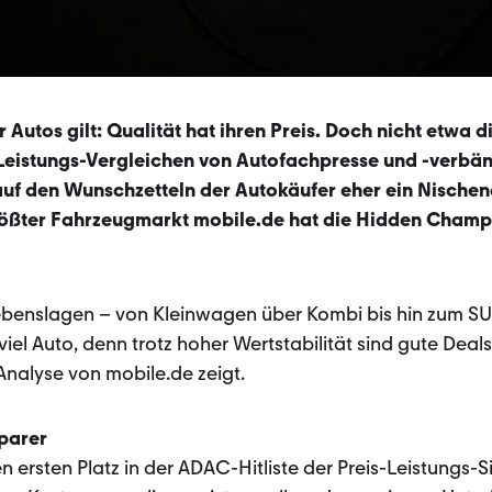
Autos gilt: Qualität hat ih­ren Preis. Doch nicht etwa d
-Leistungs-Vergleichen von Autofachpresse und -verbä
auf den Wunschzetteln der Autokäufer eher ein Nischend
größter Fahrzeugmarkt mobile.de hat die Hidden Cham
Lebenslagen – von Kleinwagen über Kombi bis hin zum S
el Auto, denn trotz hoher Wertstabilität sind gute Deals 
nalyse von mobile.de zeigt.
parer
n ersten Platz in der ADAC-Hitliste der Preis-Leistungs-