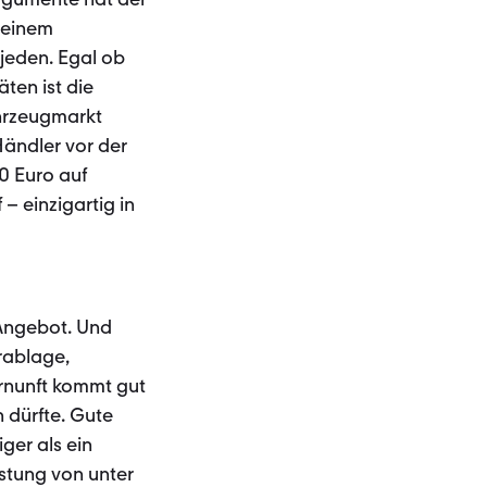
 seinem
jeden. Egal ob
äten ist die
hrzeugmarkt
Händler vor der
0 Euro auf
– einzigartig in
 Angebot. Und
ürablage,
ernunft kommt gut
 dürfte. Gute
ger als ein
istung von unter